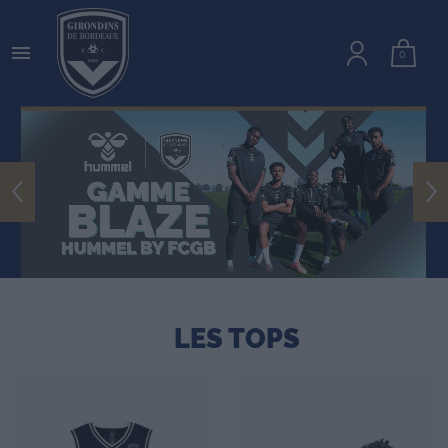

0
LES TOPS