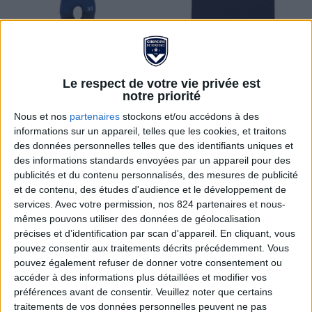
Le respect de votre vie privée est
Peluche Bengi
T-SHIRT HERITAGE 90's
notre priorité
NAVY
Nous et nos
partenaires
stockons et/ou accédons à des
Prix
Prix
Prix de base
28,00 €
20,00 €
28,00 €
informations sur un appareil, telles que les cookies, et traitons
des données personnelles telles que des identifiants uniques et
des informations standards envoyées par un appareil pour des
publicités et du contenu personnalisés, des mesures de publicité
et de contenu, des études d'audience et le développement de
services.
Avec votre permission, nos 824 partenaires et nous-
mêmes pouvons utiliser des données de géolocalisation
précises et d’identification par scan d'appareil. En cliquant, vous
pouvez consentir aux traitements décrits précédemment. Vous
pouvez également refuser de donner votre consentement ou
accéder à des informations plus détaillées et modifier vos
préférences avant de consentir.
Veuillez noter que certains
traitements de vos données personnelles peuvent ne pas