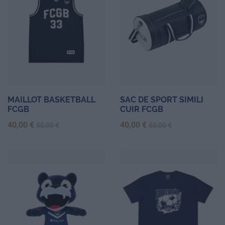
MAILLOT BASKETBALL
SAC DE SPORT SIMILI
FCGB
CUIR FCGB
Prix
Prix de base
Prix
Prix de base
40,00 €
40,00 €
50,00 €
60,00 €