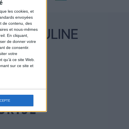
é
que les cookies, et
standards envoyées
et de contenu, des
naires et nous-mêmes
il. En cliquant,
ser de donner votre
nt de consentir.
iter votre
t qu’à ce site Web.
ant sur ce site et
CCEPTE