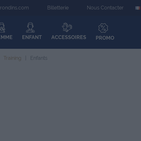
irondins.com
Billetterie
Nous Contacter
EMME
ENFANT
ACCESSOIRES
PROMO
Training
Enfants