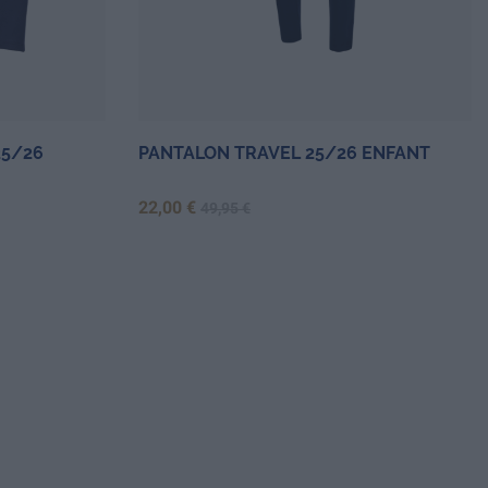
25/26
PANTALON TRAVEL 25/26 ENFANT
Prix
Prix de base
22,00 €
49,95 €