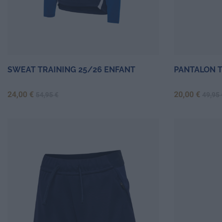
SWEAT TRAINING 25/26 ENFANT
PANTALON T
Prix
Prix de base
Prix
Prix 
24,00 €
20,00 €
54,95 €
49,95 