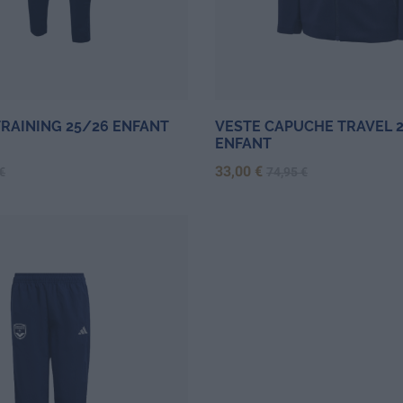
RAINING 25/26 ENFANT
VESTE CAPUCHE TRAVEL 
ENFANT
de base
Prix
Prix de base
33,00 €
€
74,95 €