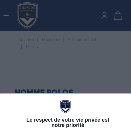

0
Accueil
Homme
Entrainement
Polos
HOMME
POLOS
Le respect de votre vie privée est
notre priorité