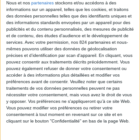
Nous et nos
partenaires
stockons et/ou accédons à des
informations sur un appareil, telles que les cookies, et traitons
des données personnelles telles que des identifiants uniques et
Veuillez nous excuser pour le désagrément.
des informations standards envoyées par un appareil pour des
publicités et du contenu personnalisés, des mesures de publicité
Effectuez une nouvelle recherche
close
et de contenu, des études d'audience et le développement de
services.
Avec votre permission, nos 824 partenaires et nous-
mêmes pouvons utiliser des données de géolocalisation
précises et d’identification par scan d'appareil. En cliquant, vous

pouvez consentir aux traitements décrits précédemment. Vous
pouvez également refuser de donner votre consentement ou
accéder à des informations plus détaillées et modifier vos
préférences avant de consentir.
Veuillez noter que certains
traitements de vos données personnelles peuvent ne pas
nécessiter votre consentement, mais vous avez le droit de vous
LIVRAISON OFFERTE
y opposer. Vos préférences ne s'appliqueront qu’à ce site Web.
à partir de 100€ d’achats en France
Vous pouvez modifier vos préférences ou retirer votre
consentement à tout moment en revenant sur ce site et en
cliquant sur le bouton "Confidentialité" en bas de la page Web.