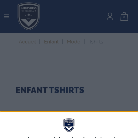

0
Accueil
Enfant
Mode
Tshirts
ENFANT
TSHIRTS