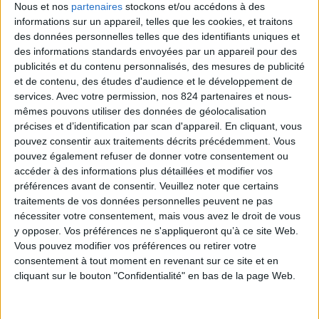
Nous et nos
partenaires
stockons et/ou accédons à des
informations sur un appareil, telles que les cookies, et traitons
des données personnelles telles que des identifiants uniques et
Veuillez nous excuser pour le désagrément.
des informations standards envoyées par un appareil pour des
publicités et du contenu personnalisés, des mesures de publicité
Effectuez une nouvelle recherche
close
et de contenu, des études d'audience et le développement de
services.
Avec votre permission, nos 824 partenaires et nous-
mêmes pouvons utiliser des données de géolocalisation
précises et d’identification par scan d'appareil. En cliquant, vous

pouvez consentir aux traitements décrits précédemment. Vous
pouvez également refuser de donner votre consentement ou
accéder à des informations plus détaillées et modifier vos
préférences avant de consentir.
Veuillez noter que certains
traitements de vos données personnelles peuvent ne pas
nécessiter votre consentement, mais vous avez le droit de vous
LIVRAISON OFFERTE
y opposer. Vos préférences ne s'appliqueront qu’à ce site Web.
à partir de 100€ d’achats en France
Vous pouvez modifier vos préférences ou retirer votre
consentement à tout moment en revenant sur ce site et en
cliquant sur le bouton "Confidentialité" en bas de la page Web.