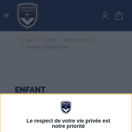

0
Accueil
Enfant
Entrainement
Parkas/doudounes
ENFANT
PARKAS/DOUDOUNES
Le respect de votre vie privée est
notre priorité