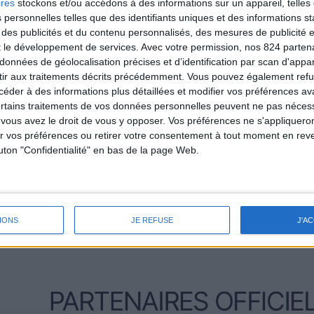
ires
stockons et/ou accédons à des informations sur un appareil, telles 
 personnelles telles que des identifiants uniques et des informations 
 des publicités et du contenu personnalisés, des mesures de publicité 
t le développement de services.
Avec votre permission, nos 824 parte
données de géolocalisation précises et d’identification par scan d'appare
ir aux traitements décrits précédemment. Vous pouvez également refu
der à des informations plus détaillées et modifier vos préférences ava
ertains traitements de vos données personnelles peuvent ne pas nécess
ous avez le droit de vous y opposer. Vos préférences ne s'appliqueron
 vos préférences ou retirer votre consentement à tout moment en reven
outon "Confidentialité" en bas de la page Web.
IONS
JE REFUSE
J'A