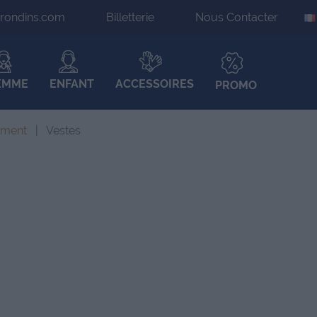
irondins.com
Billetterie
Nous Contacter
EMME
ENFANT
ACCESSOIRES
PROMO
ement
Vestes