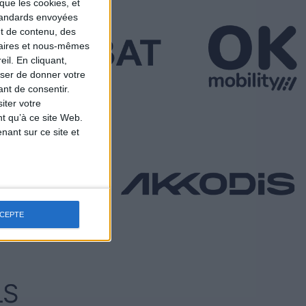
que les cookies, et
standards envoyées
et de contenu, des
naires et nous-mêmes
il. En cliquant,
ser de donner votre
nt de consentir.
iter votre
t qu’à ce site Web.
ant sur ce site et
CCEPTE