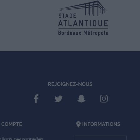
REJOIGNEZ-NOUS
location_on
 COMPTE
INFORMATIONS
ations personnelles