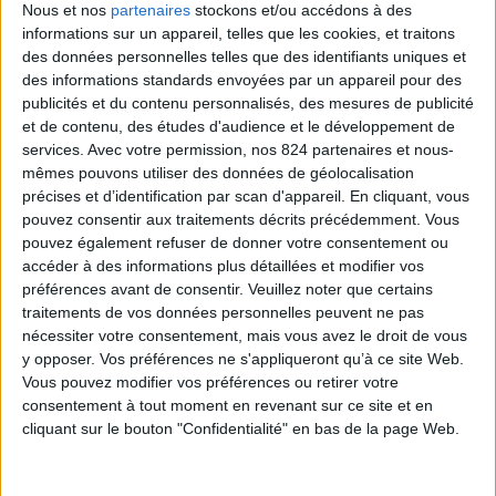
Nous et nos
partenaires
stockons et/ou accédons à des
informations sur un appareil, telles que les cookies, et traitons
des données personnelles telles que des identifiants uniques et
Veuillez nous excuser pour le désagrément.
des informations standards envoyées par un appareil pour des
publicités et du contenu personnalisés, des mesures de publicité
Effectuez une nouvelle recherche
close
et de contenu, des études d'audience et le développement de
services.
Avec votre permission, nos 824 partenaires et nous-
mêmes pouvons utiliser des données de géolocalisation
précises et d’identification par scan d'appareil. En cliquant, vous

pouvez consentir aux traitements décrits précédemment. Vous
pouvez également refuser de donner votre consentement ou
accéder à des informations plus détaillées et modifier vos
préférences avant de consentir.
Veuillez noter que certains
traitements de vos données personnelles peuvent ne pas
nécessiter votre consentement, mais vous avez le droit de vous
LIVRAISON OFFERTE
y opposer. Vos préférences ne s'appliqueront qu’à ce site Web.
à partir de 100€ d’achats en France
Vous pouvez modifier vos préférences ou retirer votre
consentement à tout moment en revenant sur ce site et en
cliquant sur le bouton "Confidentialité" en bas de la page Web.