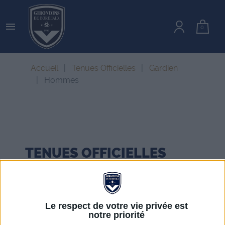

0
Accueil
Tenues Officielles
Gardien
Hommes
TENUES OFFICIELLES
HOMMES
Le respect de votre vie privée est
notre priorité