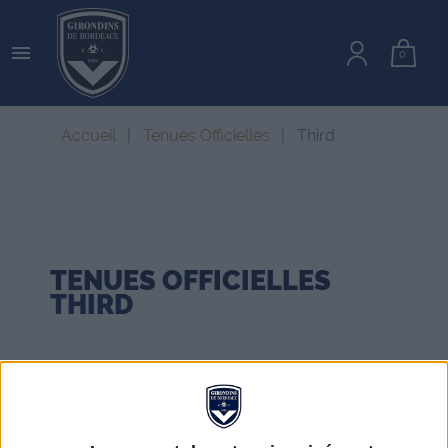

0
Accueil
Tenues Officielles
Third
TENUES OFFICIELLES
THIRD