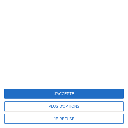
LIVRAISON OFFERTE
à partir de 100€ d’achats en France
SATISFAIT OU REMBOURSÉ
échange ou remboursement sous 15j
J'ACCEPTE
PLUS D'OPTIONS
PAIEMENT 100% SÉCURISÉ
JE REFUSE