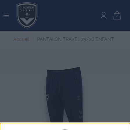

0
Accueil
PANTALON TRAVEL 25/26 ENFANT