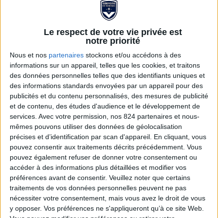
Le respect de votre vie privée est
notre priorité
Nous et nos
partenaires
stockons et/ou accédons à des
informations sur un appareil, telles que les cookies, et traitons
des données personnelles telles que des identifiants uniques et
des informations standards envoyées par un appareil pour des
publicités et du contenu personnalisés, des mesures de publicité
PANTALON TRAVEL 25/26
et de contenu, des études d'audience et le développement de
ENFANT
services.
Avec votre permission, nos 824 partenaires et nous-
mêmes pouvons utiliser des données de géolocalisation
précises et d’identification par scan d'appareil. En cliquant, vous
22,00 €
49,95 €
pouvez consentir aux traitements décrits précédemment. Vous
pouvez également refuser de donner votre consentement ou
Le pantalon de sortie saison 2025/2026; Tu vas allier
accéder à des informations plus détaillées et modifier vos
style et élégance avec ce pantalon de sortie, et le FCGB
préférences avant de consentir.
Veuillez noter que certains
traitements de vos données personnelles peuvent ne pas
t'accompagnera partout dans ton quotidien
nécessiter votre consentement, mais vous avez le droit de vous
y opposer. Vos préférences ne s'appliqueront qu’à ce site Web.
Voir la description complète...