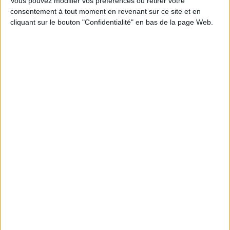
Vous pouvez modifier vos préférences ou retirer votre
consentement à tout moment en revenant sur ce site et en
cliquant sur le bouton "Confidentialité" en bas de la page Web.
8 ANS
Taille
-
AJOUTER AU PANIER
Livraison
Satisfait ou
Paiement
offerte
remboursé
100%
dès 100€
échange ou
sécurisé
d'achat
remboursement
en France
sous 15 j