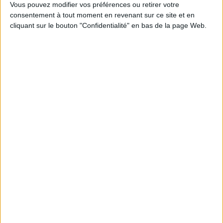
Vous pouvez modifier vos préférences ou retirer votre
Voir la description complète...
consentement à tout moment en revenant sur ce site et en
cliquant sur le bouton "Confidentialité" en bas de la page Web.
4 ANS
Taille
-
AJOUTER AU PANIER

Derniers articles en stock
Livraison
Satisfait ou
Paiement
offerte
remboursé
100%
dès 100€
échange ou
sécurisé
d'achat
remboursement
en France
sous 15 j