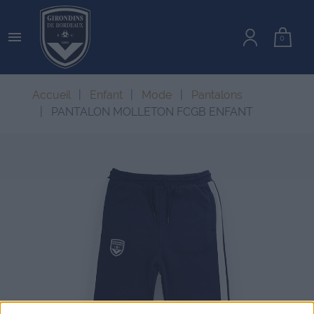

0
Accueil
Enfant
Mode
Pantalons
PANTALON MOLLETON FCGB ENFANT