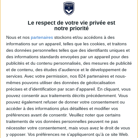
Le respect de votre vie privée est
notre priorité
Nous et nos
partenaires
stockons et/ou accédons à des
informations sur un appareil, telles que les cookies, et traitons
des données personnelles telles que des identifiants uniques et
des informations standards envoyées par un appareil pour des
publicités et du contenu personnalisés, des mesures de publicité
PANTALON MOLLETON
et de contenu, des études d'audience et le développement de
services.
Avec votre permission, nos 824 partenaires et nous-
FCGB ENFANT
mêmes pouvons utiliser des données de géolocalisation
précises et d’identification par scan d'appareil. En cliquant, vous
pouvez consentir aux traitements décrits précédemment. Vous
23,00 €
40,00 €
pouvez également refuser de donner votre consentement ou
accéder à des informations plus détaillées et modifier vos
Les enfants, ce pantalon est parfait pour supporter votre
préférences avant de consentir.
Veuillez noter que certains
équipe des Girondins de Bordeaux dans un confrt
traitements de vos données personnelles peuvent ne pas
absolue.
nécessiter votre consentement, mais vous avez le droit de vous
y opposer. Vos préférences ne s'appliqueront qu’à ce site Web.