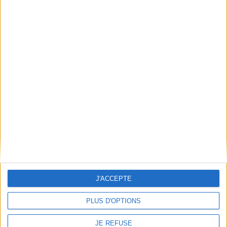
LIVRAISON OFFERTE
à partir de 100€ d’achats en France
SATISFAIT OU REMBOURSÉ
échange ou remboursement sous 15j
J'ACCEPTE
PLUS D'OPTIONS
JE REFUSE
PAIEMENT 100% SÉCURISÉ