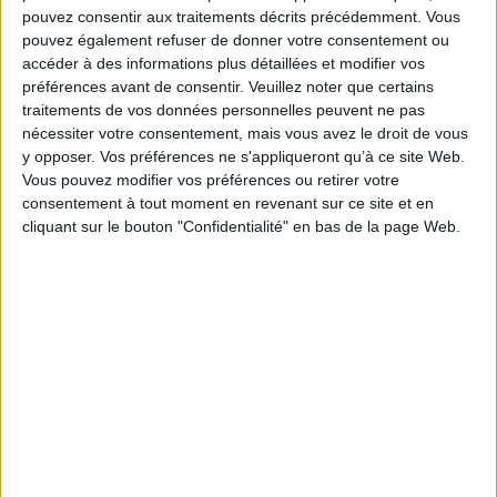
Prix
Prix de base
Prix
Prix de base
20,00 €
30,00 €
39,95 €
59,95 €
pouvez consentir aux traitements décrits précédemment. Vous
pouvez également refuser de donner votre consentement ou
accéder à des informations plus détaillées et modifier vos
préférences avant de consentir.
Veuillez noter que certains
traitements de vos données personnelles peuvent ne pas
nécessiter votre consentement, mais vous avez le droit de vous
y opposer. Vos préférences ne s'appliqueront qu’à ce site Web.
Vous pouvez modifier vos préférences ou retirer votre
consentement à tout moment en revenant sur ce site et en
cliquant sur le bouton "Confidentialité" en bas de la page Web.
PANTALON TRAVEL
SHORT TRAVEL 25/26
25/26 ENFANT
ENFANT
Prix
Prix de base
Prix
Prix de base
22,00 €
20,00 €
49,95 €
43,95 €