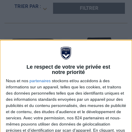
TRIER PAR :
FILTRER
Le respect de votre vie privée est
notre priorité
Nous et nos
partenaires
stockons et/ou accédons à des
informations sur un appareil, telles que les cookies, et traitons
des données personnelles telles que des identifiants uniques et
des informations standards envoyées par un appareil pour des
publicités et du contenu personnalisés, des mesures de publicité
et de contenu, des études d'audience et le développement de
SHORT TRAINING BLAZE
PANTALON TRAINING
services.
Avec votre permission, nos 824 partenaires et nous-
FCGB 25/26
BLAZE FCGB 25/26
mêmes pouvons utiliser des données de géolocalisation
précises et d’identification par scan d'appareil. En cliquant, vous