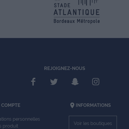
REJOIGNEZ-NOUS
location_on
 COMPTE
INFORMATIONS
ations personnelles
Voir les boutiques
s produit