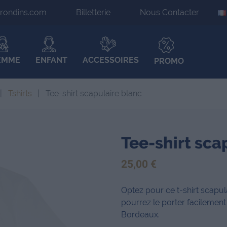
irondins.com
Billetterie
Nous Contacter
EMME
ENFANT
ACCESSOIRES
PROMO
Tshirts
Tee-shirt scapulaire blanc
Tee-shirt sca
25,00 €
Optez pour ce t-shirt scapula
pourrez le porter facilemen
Bordeaux.