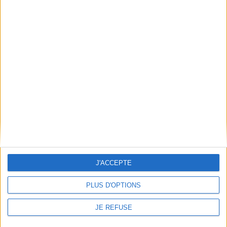
LIVRAISON OFFERTE
à partir de 100€ d’achats en France
SATISFAIT OU REMBOURSÉ
échange ou remboursement sous 15j
J'ACCEPTE
PLUS D'OPTIONS
PAIEMENT 100% SÉCURISÉ
JE REFUSE