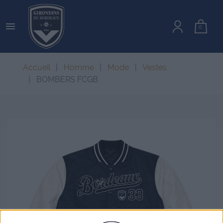

0
Accueil
Homme
Mode
Vestes
BOMBERS FCGB