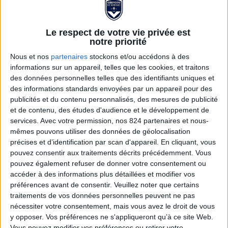
Le respect de votre vie privée est
notre priorité
Nous et nos
partenaires
stockons et/ou accédons à des
informations sur un appareil, telles que les cookies, et traitons
des données personnelles telles que des identifiants uniques et
des informations standards envoyées par un appareil pour des
publicités et du contenu personnalisés, des mesures de publicité
et de contenu, des études d'audience et le développement de
BOMBERS FCGB
services.
Avec votre permission, nos 824 partenaires et nous-
mêmes pouvons utiliser des données de géolocalisation
60,00 €
90,00 €
précises et d’identification par scan d'appareil. En cliquant, vous
pouvez consentir aux traitements décrits précédemment. Vous
pouvez également refuser de donner votre consentement ou
Adoptez un style universitaire américain mais à l'éffigie
accéder à des informations plus détaillées et modifier vos
girondine. Ce bombers FCGB pourra vous tenir chaud
préférences avant de consentir.
Veuillez noter que certains
tout en vous assurant d'être stylé.
traitements de vos données personnelles peuvent ne pas
nécessiter votre consentement, mais vous avez le droit de vous
Voir la description complète...
y opposer. Vos préférences ne s'appliqueront qu’à ce site Web.
Vous pouvez modifier vos préférences ou retirer votre