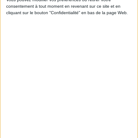
consentement à tout moment en revenant sur ce site et en
cliquant sur le bouton "Confidentialité" en bas de la page Web.
S
Taille
-
AJOUTER AU PANIER
Livraison
Satisfait ou
Paiement
offerte
remboursé
100%
dès 100€
échange ou
sécurisé
d'achat
remboursement
en France
sous 15 j