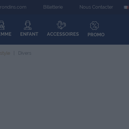
irondins.com
Billetterie
Nous Contacter
EMME
ENFANT
ACCESSOIRES
PROMO
estyle
Divers