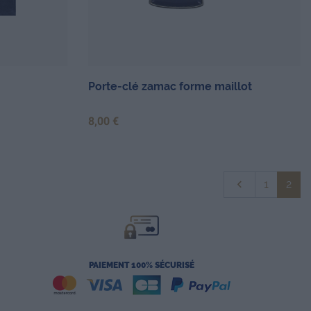
Porte-clé zamac forme maillot
Prix
8,00 €
Précédent

1
2
PAIEMENT 100% SÉCURISÉ