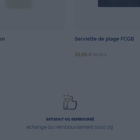
on
Serviette de plage FCGB
Prix
Prix de base
25,00 €
40,00 €
SATISFAIT OU REMBOURSÉ
échange ou remboursement sous 15j