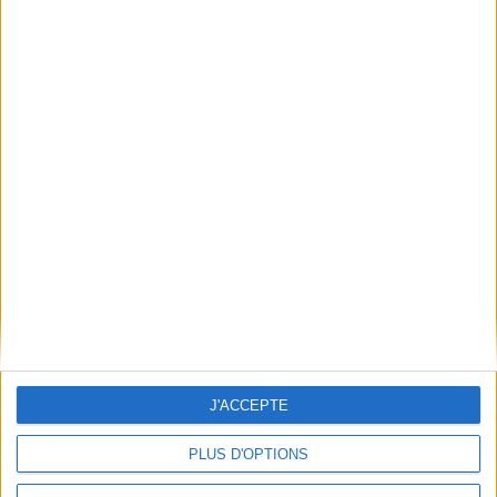
LIVRAISON OFFERTE
à partir de 100€ d’achats en France
SATISFAIT OU REMBOURSÉ
échange ou remboursement sous 15j
J'ACCEPTE
PLUS D'OPTIONS