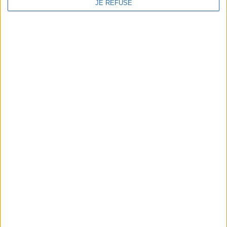
JE REFUSE
PAIEMENT 100% SÉCURISÉ