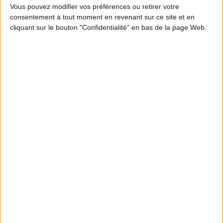
Vous pouvez modifier vos préférences ou retirer votre
d’objets au charme intemporel. C'est un objet à la fois
consentement à tout moment en revenant sur ce site et en
resistant et durable, produit par un fournisseur local.
cliquant sur le bouton "Confidentialité" en bas de la page Web.
Voir la description complète...
-
AJOUTER AU PANIER
Livraison
Satisfait ou
Paiement
offerte
remboursé
100%
dès 100€
échange ou
sécurisé
d'achat
remboursement
en France
sous 15 j