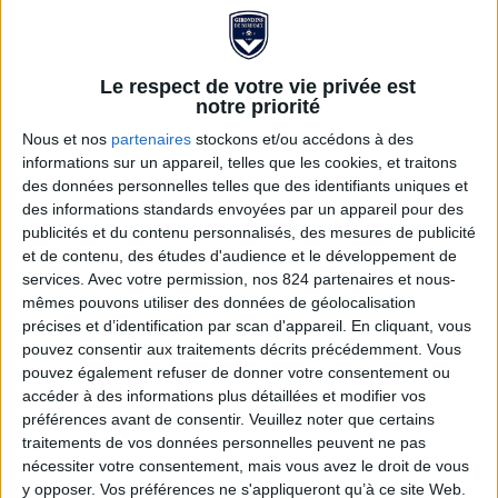
Le respect de votre vie privée est
notre priorité
Nous et nos
partenaires
stockons et/ou accédons à des
informations sur un appareil, telles que les cookies, et traitons
des données personnelles telles que des identifiants uniques et
des informations standards envoyées par un appareil pour des
publicités et du contenu personnalisés, des mesures de publicité
Magnet bois de pin vintage
et de contenu, des études d'audience et le développement de
services.
Avec votre permission, nos 824 partenaires et nous-
FCGB
mêmes pouvons utiliser des données de géolocalisation
précises et d’identification par scan d'appareil. En cliquant, vous
5,00 €
pouvez consentir aux traitements décrits précédemment. Vous
8,00 €
pouvez également refuser de donner votre consentement ou
accéder à des informations plus détaillées et modifier vos
Plongez dans l’histoire du mythique FCGB avec ce
préférences avant de consentir.
Veuillez noter que certains
magnet vinatge en bois de pin des Landes, véritable clin
traitements de vos données personnelles peuvent ne pas
d'œil aux grandes heures des Girondins. Son style rétro
nécessiter votre consentement, mais vous avez le droit de vous
séduira les passionnés de football et les amateurs
y opposer. Vos préférences ne s'appliqueront qu’à ce site Web.