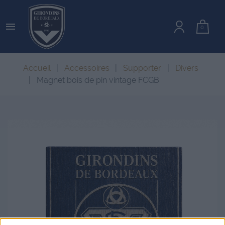

0
Accueil
Accessoires
Supporter
Divers
Magnet bois de pin vintage FCGB