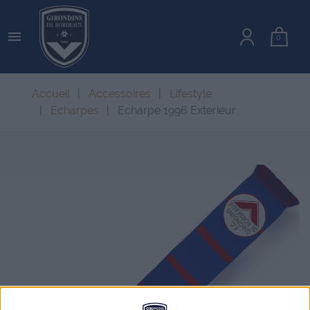

0
Accueil
Accessoires
Lifestyle
Écharpes
Echarpe 1996 Exterieur