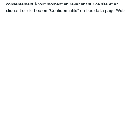
consentement à tout moment en revenant sur ce site et en
cliquant sur le bouton "Confidentialité" en bas de la page Web.
-
AJOUTER AU PANIER
Livraison
Satisfait ou
Paiement
offerte
remboursé
100%
dès 100€
échange ou
sécurisé
d'achat
remboursement
en France
sous 15 j