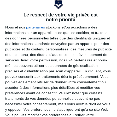
Le respect de votre vie privée est
notre priorité
Nous et nos
partenaires
stockons et/ou accédons à des
informations sur un appareil, telles que les cookies, et traitons
des données personnelles telles que des identifiants uniques et
des informations standards envoyées par un appareil pour des
publicités et du contenu personnalisés, des mesures de publicité
et de contenu, des études d'audience et le développement de
Echarpe 1996 Exterieur
services.
Avec votre permission, nos 824 partenaires et nous-
mêmes pouvons utiliser des données de géolocalisation
précises et d’identification par scan d'appareil. En cliquant, vous
10,00 €
18,00 €
pouvez consentir aux traitements décrits précédemment. Vous
pouvez également refuser de donner votre consentement ou
Echarpe rappelant la grande épopée européenne des
accéder à des informations plus détaillées et modifier vos
Girondins de Bordeaux
préférences avant de consentir.
Veuillez noter que certains
traitements de vos données personnelles peuvent ne pas
Voir la description complète...
nécessiter votre consentement, mais vous avez le droit de vous
y opposer. Vos préférences ne s'appliqueront qu’à ce site Web.
Vous pouvez modifier vos préférences ou retirer votre