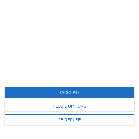
LIVRAISON OFFERTE
à partir de 100€ d’achats en France
SATISFAIT OU REMBOURSÉ
échange ou remboursement sous 15j
J'ACCEPTE
PAIEMENT 100% SÉCURISÉ
PLUS D'OPTIONS
JE REFUSE