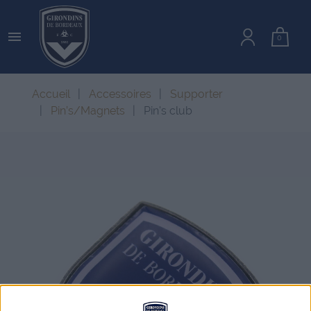

0
Accueil
Accessoires
Supporter
Pin’s/Magnets
Pin's club