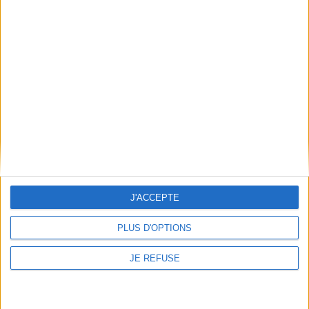
LIVRAISON OFFERTE
à partir de 100€ d’achats en France
SATISFAIT OU REMBOURSÉ
échange ou remboursement sous 15j
J'ACCEPTE
PAIEMENT 100% SÉCURISÉ
PLUS D'OPTIONS
JE REFUSE