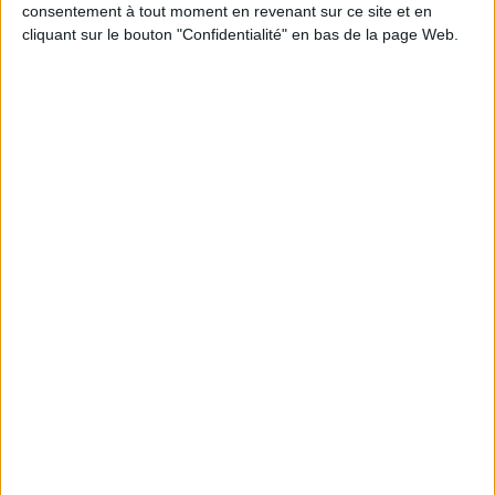
consentement à tout moment en revenant sur ce site et en
-
cliquant sur le bouton "Confidentialité" en bas de la page Web.
AJOUTER AU PANIER
Livraison
Satisfait ou
Paiement
offerte
remboursé
100%
dès 100€
échange ou
sécurisé
d'achat
remboursement
en France
sous 15 j