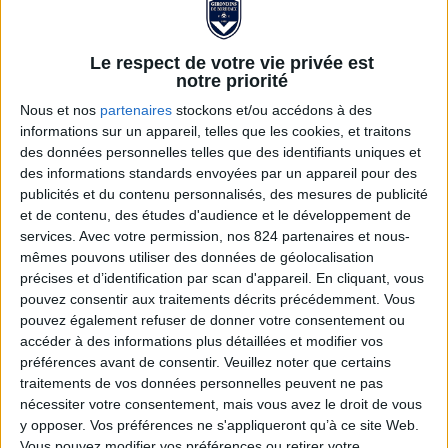
Le respect de votre vie privée est
notre priorité
Nous et nos
partenaires
stockons et/ou accédons à des
informations sur un appareil, telles que les cookies, et traitons
des données personnelles telles que des identifiants uniques et
des informations standards envoyées par un appareil pour des
publicités et du contenu personnalisés, des mesures de publicité
et de contenu, des études d'audience et le développement de
SHORT AWAY 25/26
services.
Avec votre permission, nos 824 partenaires et nous-
mêmes pouvons utiliser des données de géolocalisation
ADULTE
précises et d’identification par scan d'appareil. En cliquant, vous
pouvez consentir aux traitements décrits précédemment. Vous
24,00 €
49,95 €
pouvez également refuser de donner votre consentement ou
accéder à des informations plus détaillées et modifier vos
préférences avant de consentir.
Veuillez noter que certains
Le short Away 2025/26 FCGB by Hummel
traitements de vos données personnelles peuvent ne pas
nécessiter votre consentement, mais vous avez le droit de vous
Voir la description complète...
y opposer. Vos préférences ne s'appliqueront qu’à ce site Web.
Vous pouvez modifier vos préférences ou retirer votre