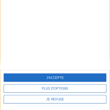
LIVRAISON OFFERTE
à partir de 100€ d’achats en France
SATISFAIT OU REMBOURSÉ
échange ou remboursement sous 15j
J'ACCEPTE
PLUS D'OPTIONS
PAIEMENT 100% SÉCURISÉ
JE REFUSE