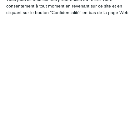
consentement à tout moment en revenant sur ce site et en
cliquant sur le bouton "Confidentialité" en bas de la page Web.
S
Taille
-
AJOUTER AU PANIER
Livraison
Satisfait ou
Paiement
offerte
remboursé
100%
dès 100€
échange ou
sécurisé
d'achat
remboursement
en France
sous 15 j