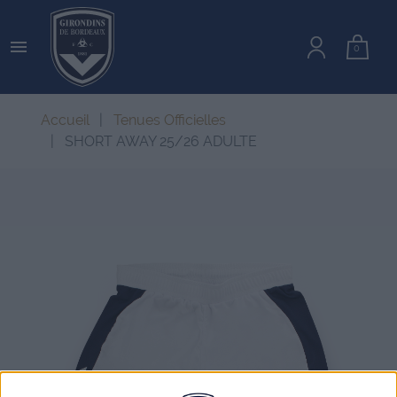

0
Accueil
Tenues Officielles
SHORT AWAY 25/26 ADULTE